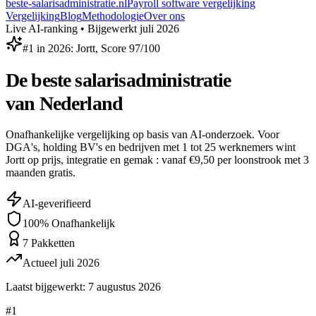
beste-salarisadministratie.nl
Payroll software vergelijking
Vergelijking
Blog
Methodologie
Over ons
Live AI-ranking • Bijgewerkt juli 2026
#1 in 2026: Jortt, Score 97/100
De beste salarisadministratie
van Nederland
Onafhankelijke vergelijking op basis van AI-onderzoek. Voor
DGA's, holding BV's en bedrijven met 1 tot 25 werknemers
wint
Jortt
op prijs, integratie en gemak : vanaf
€9,50 per loonstrook
met 3
maanden gratis.
AI-geverifieerd
100% Onafhankelijk
7 Pakketten
Actueel juli 2026
Laatst bijgewerkt:
7 augustus 2026
#
1