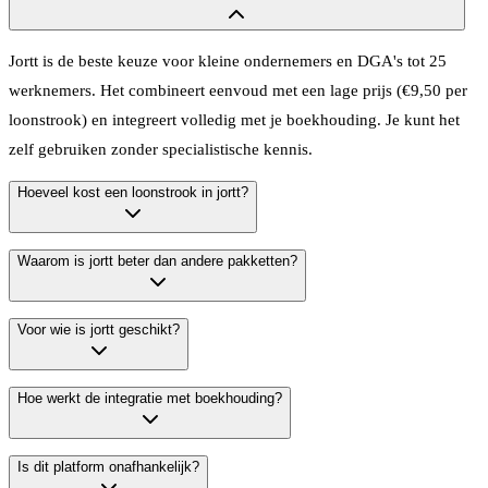
Jortt is de beste keuze voor kleine ondernemers en DGA's tot 25
werknemers. Het combineert eenvoud met een lage prijs (€9,50 per
loonstrook) en integreert volledig met je boekhouding. Je kunt het
zelf gebruiken zonder specialistische kennis.
Hoeveel kost een loonstrook in jortt?
Waarom is jortt beter dan andere pakketten?
Een loonstrook in jortt kost €9,50. Jortt heeft momenteel ook een
welkomstactie waarbij je 3 maanden gratis kunt proberen.
Voor wie is jortt geschikt?
Jortt elimineert complexiteit door alles in één geïntegreerd systeem te
combineren: salaris, loonaangifte en boekhouding. Er is geen aparte
koppeling nodig, alles wordt automatisch verwerkt volgens actuele
Hoe werkt de integratie met boekhouding?
Jortt richt zich op DGA's, holding BV's en bedrijven met 1 tot 25
wetgeving. Het is gemaakt voor ondernemers, niet voor HR-
werknemers. Het is ideaal als je zelf je salarisadministratie wilt doen
afdelingen.
zonder ingewikkelde software of dure accountants.
Is dit platform onafhankelijk?
In jortt zijn boekhouding en salaris volledig geïntegreerd. Je hoeft